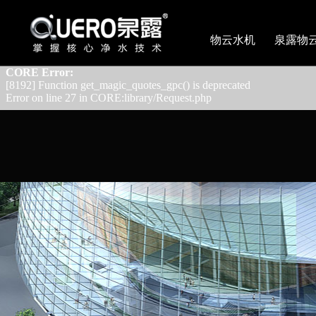
CORE Error:
[8192] Array and string offset access syntax with curly braces is depr
物云水机
泉露物
Error on line 181 in CORE:library/Utils.php
CORE Error:
[8192] Function get_magic_quotes_gpc() is deprecated
Error on line 27 in CORE:library/Request.php