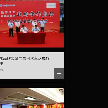
器品牌泉露与昌河汽车达成战
作
2/14
+