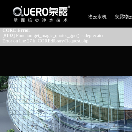
CORE Error:
[8192] Array and string offset access syntax with curly braces is depr
物云水机
泉露物
Error on line 181 in CORE:library/Utils.php
CORE Error:
[8192] Function get_magic_quotes_gpc() is deprecated
Error on line 27 in CORE:library/Request.php