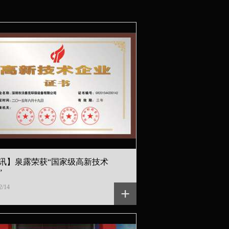
讯】泉露荣获“国家级高新技术
”
2/14
+