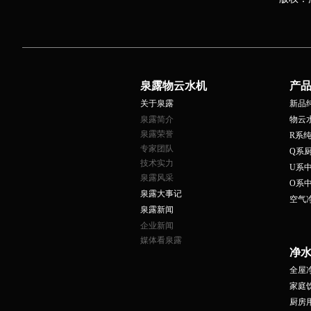
泉露物云水机
产
关于泉露
新品
泉露简介
物云
泉露荣誉
R系
专家团队
Q系
技术实力
U系
泉露风采
O系
泉露大事记
空气
泉露新闻
企业新闻
媒体看泉露
净
全屋
家庭
厨房