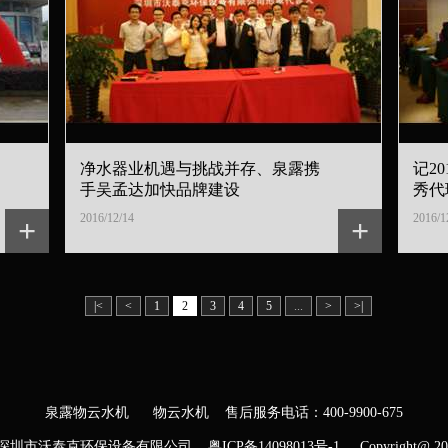
净水器业机遇与挑战并存、泉露携
记2
手吴孟达加快品牌建设
秀代
2016/12/14
2016/1
+
+
|<
<
1
2
3
4
5
...
>
>|
泉露物云水机
物云水机
售后服务电话：
400-9900-675
深圳市沃泰克环保设备有限公司
粤ICP备14098013号-1
Copyright@ 20