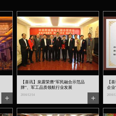
【喜讯】泉露荣膺“军民融合示范品
【喜
牌”、军工品质领航行业发展
企业
2016/12/14
2016/1
+
+