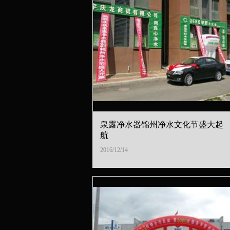
泉露净水器锦州净水文化节盛大起
航
2016/12/14