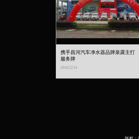
携手昌河汽车净水器品牌泉露主打
服务牌
2016/12/14
版权：