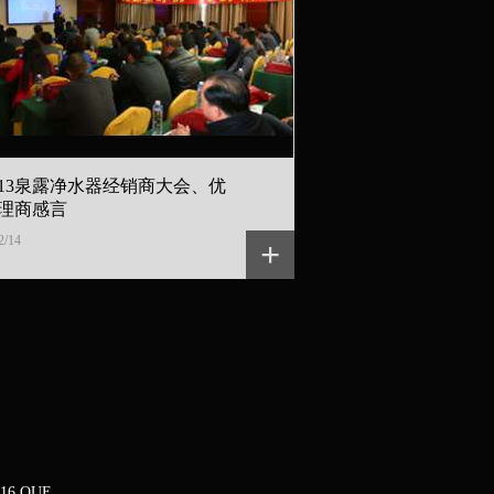
013泉露净水器经销商大会、优
理商感言
2/14
+
16 QUE