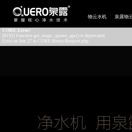
CORE Error:
[8192] Array and string offset access syntax with curly braces is depr
物云水机
泉露物
Error on line 181 in CORE:library/Utils.php
CORE Error:
[8192] Function get_magic_quotes_gpc() is deprecated
Error on line 27 in CORE:library/Request.php