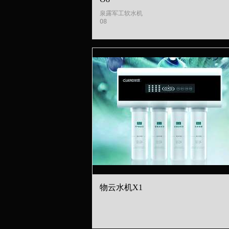
泉露军工软水机

O8
物云水机X1