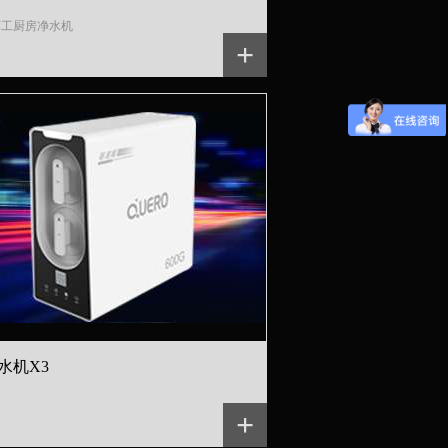
工厨房净水机

+
水机X3
+