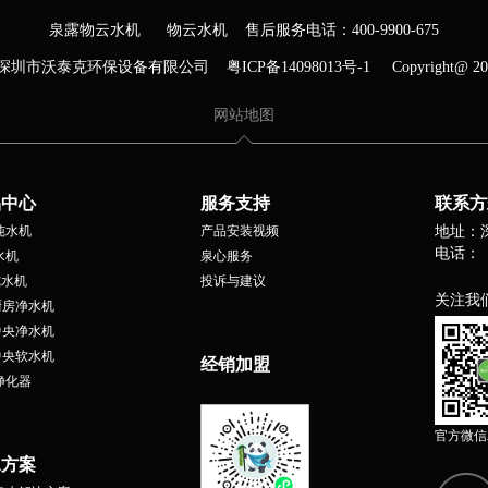
泉露物云水机
物云水机
售后服务电话：
400-9900-675
深圳市沃泰克环保设备有限公司
粤ICP备14098013号-1
Copyright@ 20
网站地图
品中心
服务支持
联系方
纯水机
产品安装视频
地址：
电话：
水机
泉心服务
纯水机
投诉与建议
关注我
厨房净水机
中央净水机
中央软水机
经销加盟
净化器
官方微信
水方案