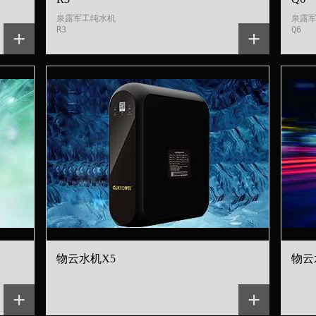
泉露军工纯水机

泉露军
R3
Q6
+
+
物云水机X5
物云
+
+