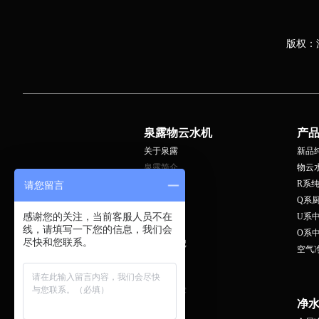
版权：
泉露物云水机
产
关于泉露
新品
泉露简介
物云
泉露荣誉
R系
请您留言
专家团队
Q系
技术实力
感谢您的关注，当前客服人员不在
U系
泉露风采
线，请填写一下您的信息，我们会
O系
尽快和您联系。
泉露大事记
空气
泉露新闻
企业新闻
媒体看泉露
净